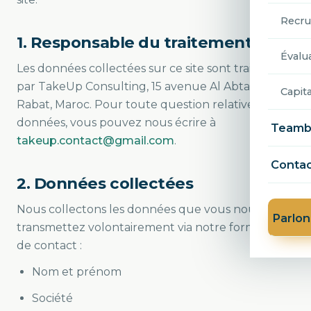
Recr
1. Responsable du traitement
Évalu
Les données collectées sur ce site sont traitées
par TakeUp Consulting, 15 avenue Al Abtal, Agdal,
Capit
Rabat, Maroc. Pour toute question relative à vos
données, vous pouvez nous écrire à
Teambu
takeup.contact@gmail.com
.
Conta
2. Données collectées
Nous collectons les données que vous nous
Parlon
transmettez volontairement via notre formulaire
de contact :
Nom et prénom
Société