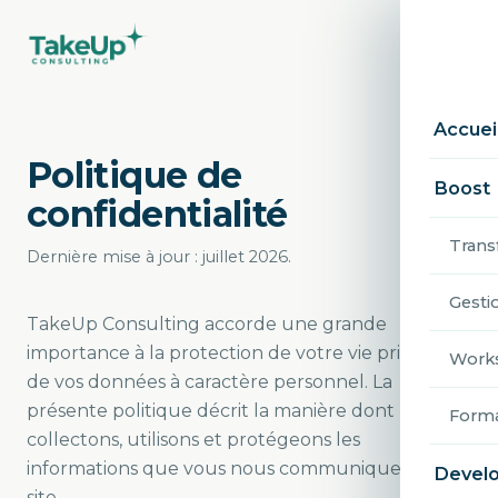
Accuei
Politique de
Boost 
confidentialité
Trans
Dernière mise à jour : juillet 2026.
Gesti
TakeUp Consulting accorde une grande
importance à la protection de votre vie privée et
Work
de vos données à caractère personnel. La
présente politique décrit la manière dont nous
Forma
collectons, utilisons et protégeons les
informations que vous nous communiquez via ce
Devel
site.